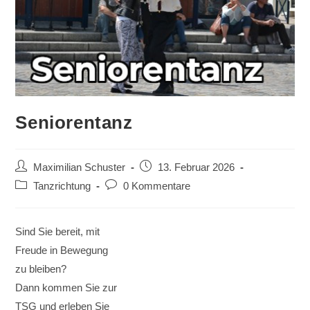
Seniorentanz
Beitrags-
Beitrag
Maximilian Schuster
13. Februar 2026
Autor:
veröffentlicht:
Beitrags-
Beitrags-
Tanzrichtung
0 Kommentare
Kategorie:
Kommentare:
Sind Sie bereit, mit
Freude in Bewegung
zu bleiben?
Dann kommen Sie zur
TSG und erleben Sie