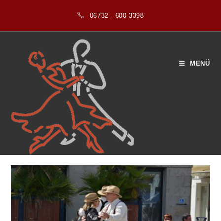
Zum
06732 - 600 3398
Inhalt
springen
MENÜ
Blog
>
2026
>
Februar
>
13
>
Tanzrichtung
>
Seniorentanz