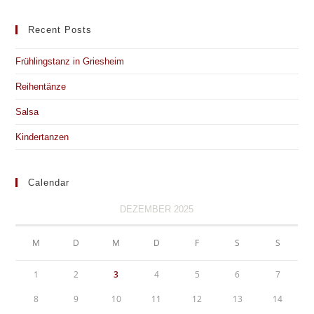
Recent Posts
Frühlingstanz in Griesheim
Reihentänze
Salsa
Kindertanzen
Calendar
DEZEMBER 2025
M
D
M
D
F
S
S
1
2
3
4
5
6
7
8
9
10
11
12
13
14