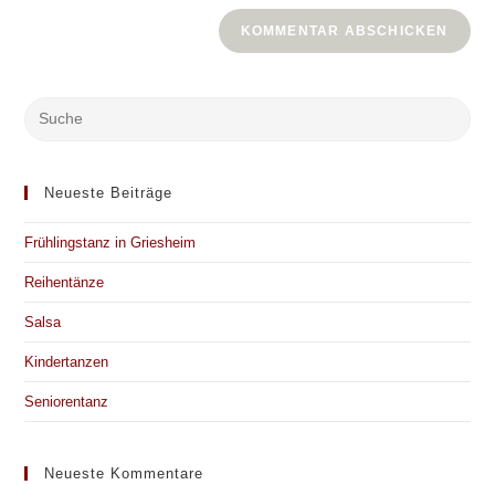
Website-
ein
zum
URL
Kommentieren
ein
ein
(optional)
Neueste Beiträge
Frühlingstanz in Griesheim
Reihentänze
Salsa
Kindertanzen
Seniorentanz
Neueste Kommentare