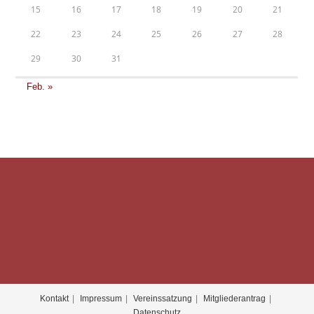
15
16
17
18
19
20
21
22
23
24
25
26
27
28
29
30
31
Feb. »
Kontakt
Impressum
Vereinssatzung
Mitgliederantrag
Datenschutz