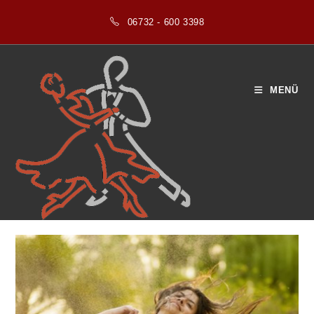
Zum
06732 - 600 3398
Inhalt
springen
MENÜ
Blog
>
2025
>
Dezember
>
3
>
Tanzrichtung
>
Zumba