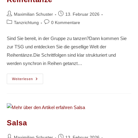
Beitrags-
Beitrag
Maximilian Schuster
13. Februar 2026
Autor:
veröffentlicht:
Beitrags-
Beitrags-
Tanzrichtung
0 Kommentare
Kategorie:
Kommentare:
Sind Sie bereit, in der Gruppe zu tanzen?Dann kommen Sie
zur TSG und entdecken Sie die gesellige Welt der
Reihentänze.Die Schrittfolgen sind klar strukturiert und
werden synchron in Reihen getanzt…
Reihentänze
Weiterlesen
Salsa
Beitrags-
Beitrag
Maximilian Schuster
13. Februar 2026