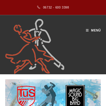
Zum
06732 - 600 3398
Inhalt
springen
MENÜ
Jährliches Archiv: 2026
>
2026