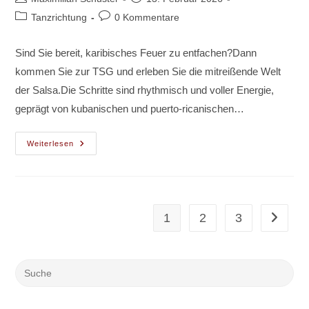
Autor:
veröffentlicht:
Beitrags-
Beitrags-
Tanzrichtung
0 Kommentare
Kategorie:
Kommentare:
Sind Sie bereit, karibisches Feuer zu entfachen?Dann
kommen Sie zur TSG und erleben Sie die mitreißende Welt
der Salsa.Die Schritte sind rhythmisch und voller Energie,
geprägt von kubanischen und puerto-ricanischen…
Salsa
Weiterlesen
1
2
3
Gehe zur