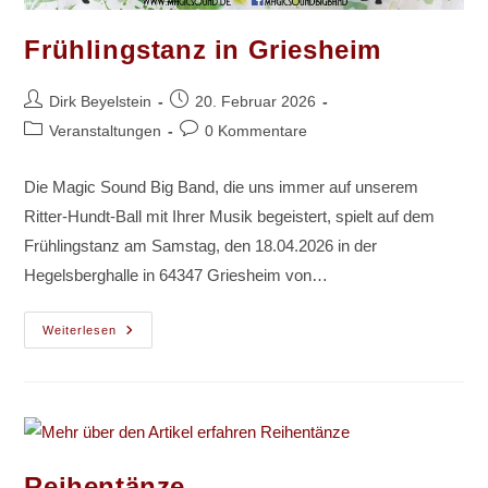
Frühlingstanz in Griesheim
Beitrags-
Beitrag
Dirk Beyelstein
20. Februar 2026
Autor:
veröffentlicht:
Beitrags-
Beitrags-
Veranstaltungen
0 Kommentare
Kategorie:
Kommentare:
Die Magic Sound Big Band, die uns immer auf unserem
Ritter-Hundt-Ball mit Ihrer Musik begeistert, spielt auf dem
Frühlingstanz am Samstag, den 18.04.2026 in der
Hegelsberghalle in 64347 Griesheim von…
Frühlingstanz
Weiterlesen
In
Griesheim
Reihentänze