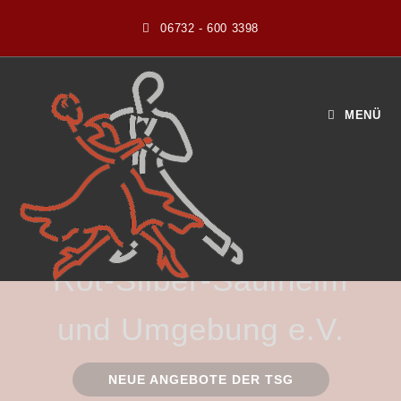
06732 - 600 3398
MENÜ
HERZLICH WILLKOMMEN BEI DER
TSG
Rot-Silber-Saulheim
und Umgebung e.V.
NEUE ANGEBOTE DER TSG