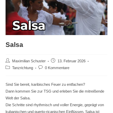
Salsa
Beitrags-
Beitrag
Maximilian Schuster
13. Februar 2026
Autor:
veröffentlicht:
Beitrags-
Beitrags-
Tanzrichtung
0 Kommentare
Kategorie:
Kommentare:
Sind Sie bereit, karibisches Feuer zu entfachen?
Dann kommen Sie zur TSG und erleben Sie die mitreißende
Welt der Salsa.
Die Schritte sind rhythmisch und voller Energie, geprägt von
kubanischen und puerto-ricanischen Einflüssen. Salsa ist