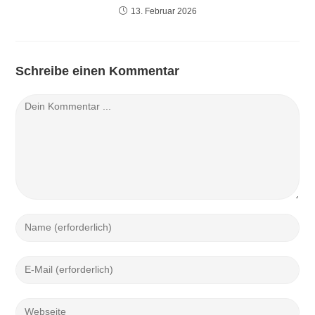
13. Februar 2026
Schreibe einen Kommentar
Kommentieren
Gib
deinen
Namen
Gib
oder
deine
Benutzernamen
E-
Gib
zum