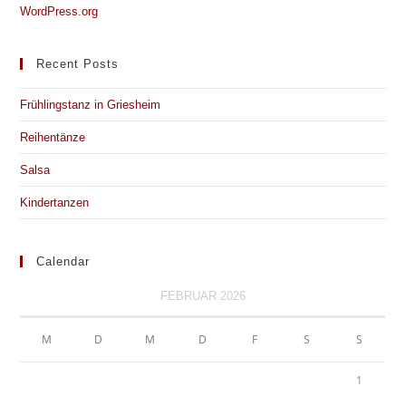
WordPress.org
Recent Posts
Frühlingstanz in Griesheim
Reihentänze
Salsa
Kindertanzen
Calendar
FEBRUAR 2026
M
D
M
D
F
S
S
1