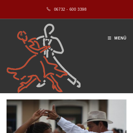
Zum
06732 - 600 3398
Inhalt
springen
MENÜ
Blog
>
2026
>
Februar
>
13
>
Tanzrichtung
>
Salsa