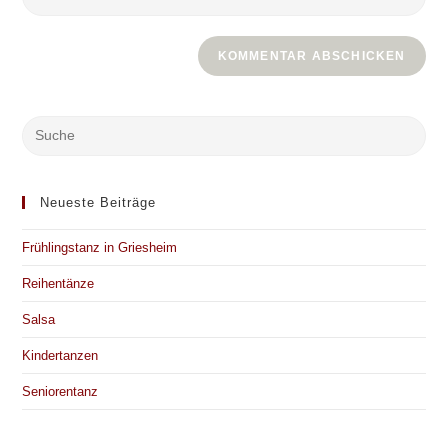
Mail-
deine
Kommentieren
Adresse
Website-
ein
zum
URL
Kommentieren
ein
ein
(optional)
Neueste Beiträge
Frühlingstanz in Griesheim
Reihentänze
Salsa
Kindertanzen
Seniorentanz