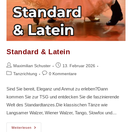
Standard & Latein
Beitrags-
Beitrag
Maximilian Schuster
13. Februar 2026
Autor:
veröffentlicht:
Beitrags-
Beitrags-
Tanzrichtung
0 Kommentare
Kategorie:
Kommentare:
Sind Sie bereit, Eleganz und Anmut zu erleben?Dann
kommen Sie zur TSG und entdecken Sie die faszinierende
Welt des Standardtanzes.Die klassischen Tänze wie
Langsamer Walzer, Wiener Walzer, Tango, Slowfox und…
Standard
Weiterlesen
&