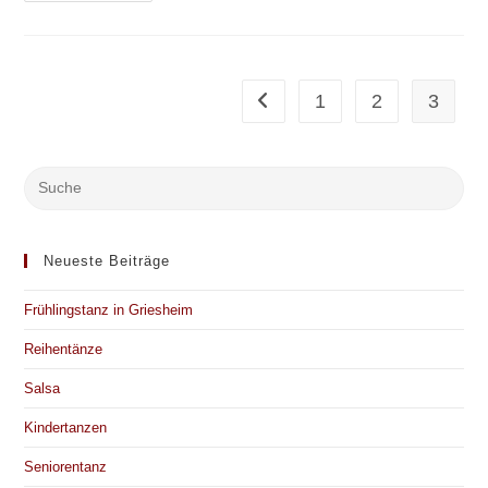
Latein
1
2
3
Gehe zur vorherigen Seite
Neueste Beiträge
Frühlingstanz in Griesheim
Reihentänze
Salsa
Kindertanzen
Seniorentanz