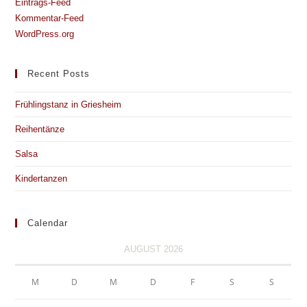
Eintrags-Feed
Kommentar-Feed
WordPress.org
Recent Posts
Frühlingstanz in Griesheim
Reihentänze
Salsa
Kindertanzen
Calendar
AUGUST 2026
M
D
M
D
F
S
S