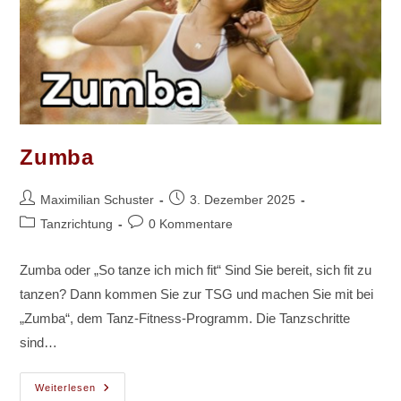
Zumba
Beitrags-
Beitrag
Maximilian Schuster
3. Dezember 2025
Autor:
veröffentlicht:
Beitrags-
Beitrags-
Tanzrichtung
0 Kommentare
Kategorie:
Kommentare:
Zumba oder „So tanze ich mich fit“ Sind Sie bereit, sich fit zu
tanzen? Dann kommen Sie zur TSG und machen Sie mit bei
„Zumba“, dem Tanz-Fitness-Programm. Die Tanzschritte
sind…
Zumba
Weiterlesen