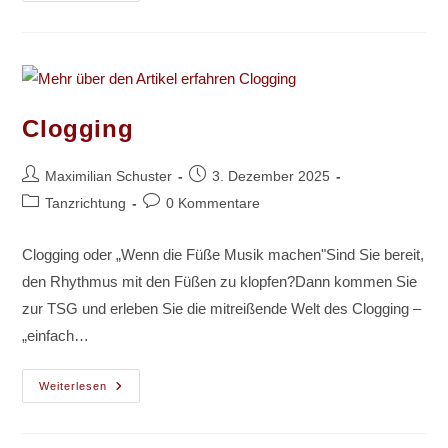
Clogging
Beitrags-
Beitrag
Maximilian Schuster
3. Dezember 2025
Autor:
veröffentlicht:
Beitrags-
Beitrags-
Tanzrichtung
0 Kommentare
Kategorie:
Kommentare:
Clogging oder „Wenn die Füße Musik machen"Sind Sie bereit,
den Rhythmus mit den Füßen zu klopfen?Dann kommen Sie
zur TSG und erleben Sie die mitreißende Welt des Clogging –
„einfach…
Clogging
Weiterlesen