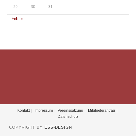
29
30
31
Feb. »
Kontakt
Impressum
Vereinssatzung
Mitgliederantrag
Datenschutz
COPYRIGHT BY
ESS-DESIGN
2019 - OCEANWP THEME
BY NICK