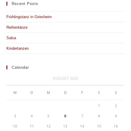
Recent Posts
Frühlingstanz in Griesheim
Reihentänze
Salsa
Kindertanzen
Calendar
AUGUST 2026
M
D
M
D
F
S
S
1
2
3
4
5
6
7
8
9
10
11
12
13
14
15
16