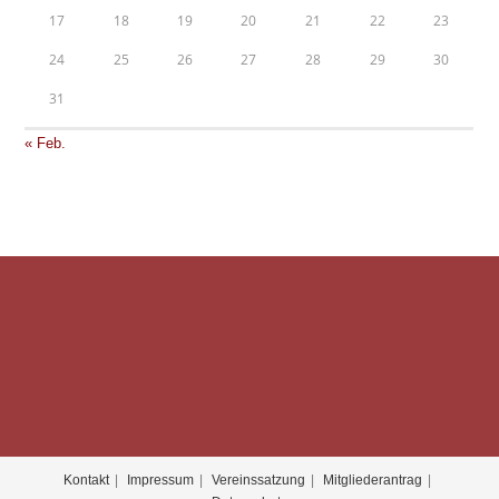
17
18
19
20
21
22
23
24
25
26
27
28
29
30
31
« Feb.
Kontakt
Impressum
Vereinssatzung
Mitgliederantrag