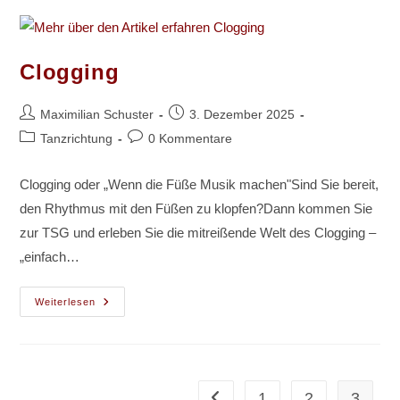
Clogging
Beitrags-
Beitrag
Maximilian Schuster
3. Dezember 2025
Autor:
veröffentlicht:
Beitrags-
Beitrags-
Tanzrichtung
0 Kommentare
Kategorie:
Kommentare:
Clogging oder „Wenn die Füße Musik machen"Sind Sie bereit,
den Rhythmus mit den Füßen zu klopfen?Dann kommen Sie
zur TSG und erleben Sie die mitreißende Welt des Clogging –
„einfach…
Clogging
Weiterlesen
1
2
3
Gehe zur vorherigen Seite