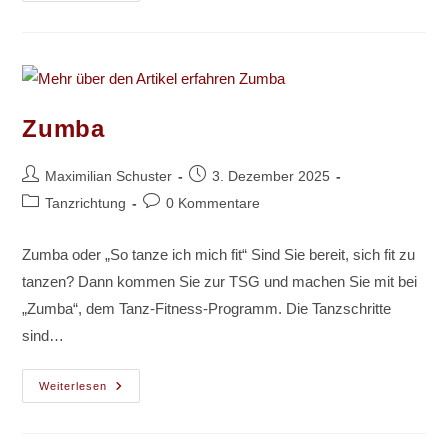
Latein
Zumba
Beitrags-
Beitrag
Maximilian Schuster
3. Dezember 2025
Autor:
veröffentlicht:
Beitrags-
Beitrags-
Tanzrichtung
0 Kommentare
Kategorie:
Kommentare:
Zumba oder „So tanze ich mich fit“ Sind Sie bereit, sich fit zu
tanzen? Dann kommen Sie zur TSG und machen Sie mit bei
„Zumba“, dem Tanz-Fitness-Programm. Die Tanzschritte
sind…
Zumba
Weiterlesen