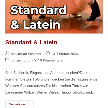
Standard & Latein
Beitrags-
Beitrag
Maximilian Schuster
13. Februar 2026
Autor:
veröffentlicht:
Beitrags-
Beitrags-
Tanzrichtung
0 Kommentare
Kategorie:
Kommentare:
Sind Sie bereit, Eleganz und Anmut zu erleben?Dann
kommen Sie zur TSG und entdecken Sie die faszinierende
Welt des Standardtanzes.Die klassischen Tänze wie
Langsamer Walzer, Wiener Walzer, Tango, Slowfox und…
Standard
Weiterlesen
&