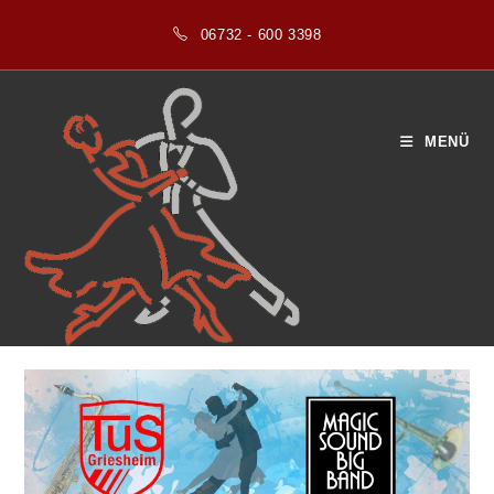
Zum
06732 - 600 3398
Inhalt
springen
MENÜ
Veranstaltungen
>
Privat: Blog
>
Veranstaltungen