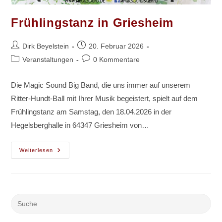
Frühlingstanz in Griesheim
Beitrags-
Beitrag
Dirk Beyelstein
20. Februar 2026
Autor:
veröffentlicht:
Beitrags-
Beitrags-
Veranstaltungen
0 Kommentare
Kategorie:
Kommentare:
Die Magic Sound Big Band, die uns immer auf unserem
Ritter-Hundt-Ball mit Ihrer Musik begeistert, spielt auf dem
Frühlingstanz am Samstag, den 18.04.2026 in der
Hegelsberghalle in 64347 Griesheim von…
Frühlingstanz
Weiterlesen
In
Griesheim